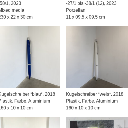
-58/1, 2023
-27/1 bis -38/1 (12), 2023
Mixed media
Porzellan
230 x 22 x 30 cm
11 x 09,5 x 09,5 cm
Kugelschreiber *blau*, 2018
Kugelschreiber *weis*, 2018
Plastik, Farbe, Aluminium
Plastik, Farbe, Aluminium
160 x 10 x 10 cm
160 x 10 x 10 cm